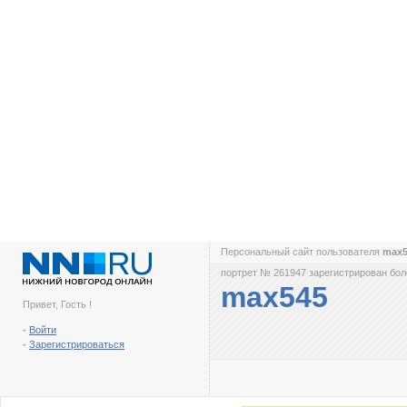
Персональный сайт пользователя
max
портрет № 261947 зарегистрирован боле
max545
Привет, Гость !
-
Войти
-
Зарегистрироваться