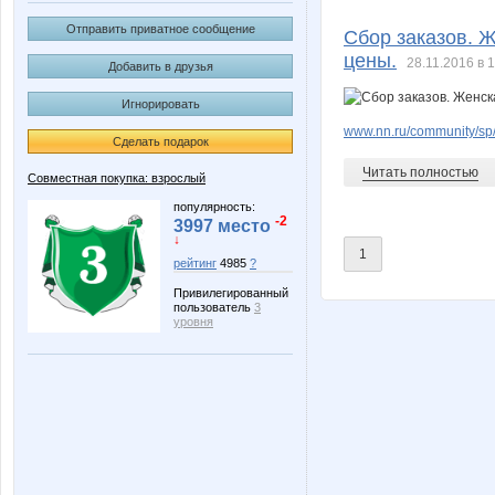
Ga_li
GlerY
Отправить приватное сообщение
Сбор заказов. 
цены.
28.11.2016 в 
Добавить в друзья
Игнорировать
Nelena
Nice
www.nn.ru/community/sp/
Сделать подарок
Читать полностью
Совместная покупка: взрослый
a_e_n
androle
популярность:
-2
3997 место
↓
1
рейтинг
4985
?
Привилегированный
hip-hop
iris79
пользователь
3
уровня
qwertynn
safanuk