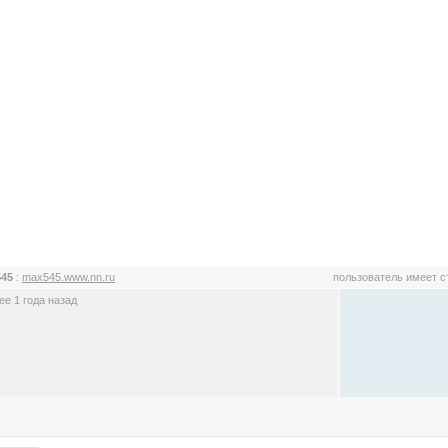
545
:
max545.www.nn.ru
пользователь имеет 
е 1 года назад