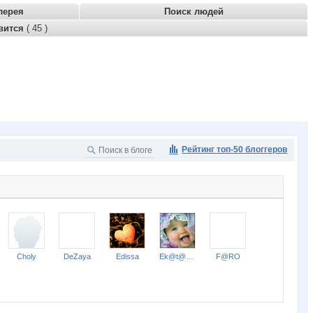
лерея
Поиск людей
вится
( 45 )
Рейтинг топ-50 блоггеров
Choly
DeZaya
Edissa
Ek@t@rin@
F@RO