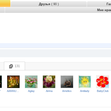
Друзья
( 90 )
Га
Мне нра
131
*
AANNUSHKA
Aglay
Airina
Ameliss
Antilady
BabyClub