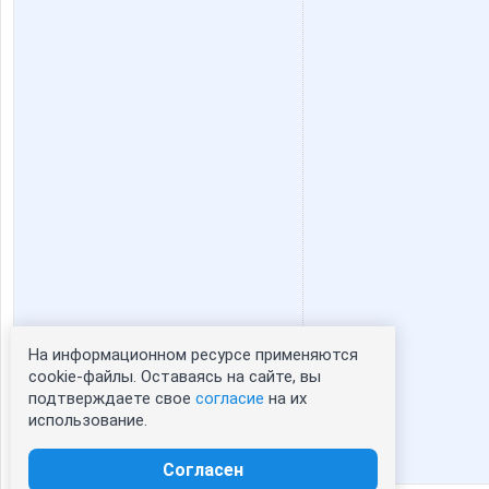
катапулька
лелька3
Гения
Иришка
Людмила78
Лепесток Л
Стильная Туфелька
Стильный р
На информационном ресурсе применяются
Статистика портрета:
cookie-файлы. Оставаясь на сайте, вы
ЧИрочка
подтверждаете свое
согласие
на их
сейчас просматривают портрет - 0
использование.
зарегистрированные пользователи
посетившие портрет за 7 дней - 0
Согласен