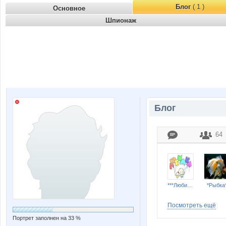
Блог
( 1 )
Основное
Шпионаж
Блог
64
***Любимка***
*Рыбка
Посмотреть ещё
Портрет заполнен на 33 %