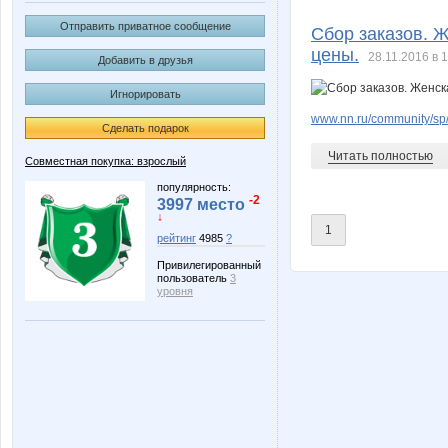
Ga_li
GlerY
Отправить приватное сообщение
Сбор заказов. 
цены.
28.11.2016 в 
Добавить в друзья
Игнорировать
Nelena
Nice
www.nn.ru/community/sp/
Сделать подарок
Читать полностью
Совместная покупка: взрослый
a_e_n
androle
популярность:
-2
3997 место
↓
1
рейтинг
4985
?
Привилегированный
hip-hop
iris79
пользователь
3
уровня
qwertynn
safanuk