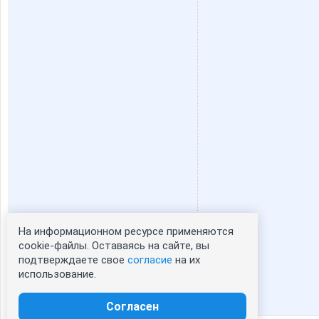
катапулька
лелька3
Гения
Иришка
Людмила78
Лепесток Л
Стильная Туфелька
Стильный р
На информационном ресурсе применяются
Статистика портрета:
cookie-файлы. Оставаясь на сайте, вы
ЧИрочка
подтверждаете свое
согласие
на их
сейчас просматривают портрет - 0
использование.
зарегистрированные пользователи
посетившие портрет за 7 дней - 0
Согласен