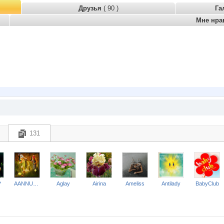
Друзья
( 90 )
Га
Мне нра
131
*
AANNUSHKA
Aglay
Airina
Ameliss
Antilady
BabyClub