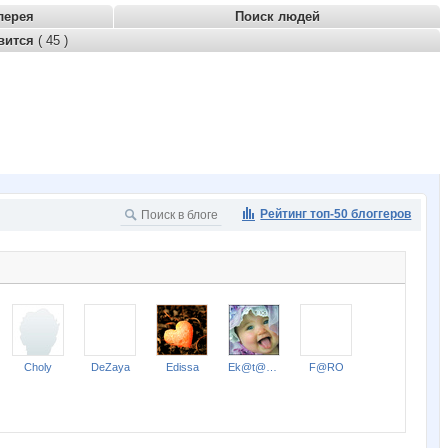
лерея
Поиск людей
вится
( 45 )
Рейтинг топ-50 блоггеров
Choly
DeZaya
Edissa
Ek@t@rin@
F@RO