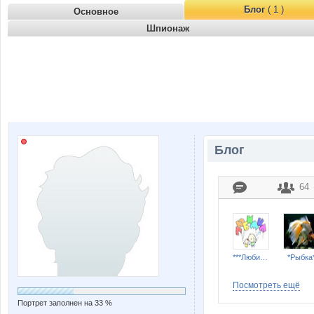
Блог
( 1 )
Основное
Шпионаж
Блог
64
***Любимка***
*Рыбка
Посмотреть ещё
Портрет заполнен на 33 %