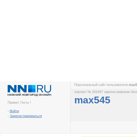
Персональный сайт пользователя
max
портрет № 261947 зарегистрирован боле
max545
Привет, Гость !
-
Войти
-
Зарегистрироваться