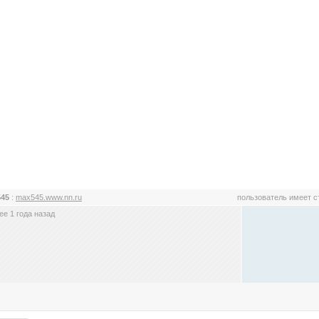
545
:
max545.www.nn.ru
пользователь имеет 
е 1 года назад